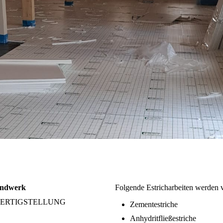
Handwerk
Folgende Estricharbeiten werden v
 FERTIGSTELLUNG
Zementestriche
Anhydritfließestriche